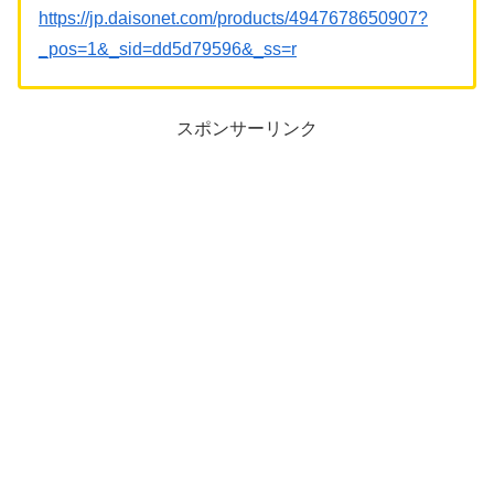
https://jp.daisonet.com/products/4947678650907?
_pos=1&_sid=dd5d79596&_ss=r
スポンサーリンク