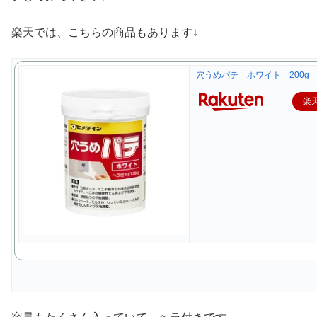
楽天では、こちらの商品もあります↓
穴うめパテ ホワイト 200g
楽